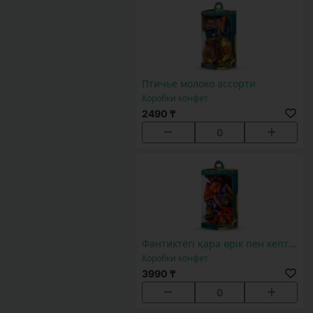
Птичье молоко ассорти
Коробки конфет
2490 ₸
0
Фантиктегі қара өрік пен кептірілген өрік ассортиі, 14 дана
Коробки конфет
3990 ₸
0