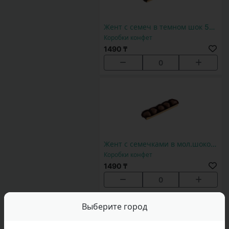
Жент с семеч в темном шок 5шт
Коробки конфет
1490 ₸
0
Жент с семечками в мол.шоколаде 5шт
Коробки конфет
1490 ₸
0
Выберите город