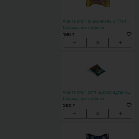
Фантиктегі классикалық "Птичье молоко" 1 дана
Шоколадные конфеты
190 ₸
0
Фантиктегі сүтті шоколадты жент 1 дана
Шоколадные конфеты
290 ₸
0