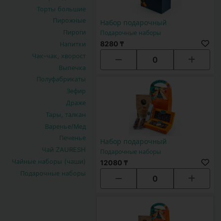
Торты большие
Пирожные
Набор подарочный
Пироги
Подарочные наборы
8280 ₸
Напитки
Чак-чак, хворост
0
Выпечка
Полуфабрикаты
Зефир
Драже
Тары, талкан
Варенье/Мед
Печенье
Набор подарочный
Чай ZAURESH
Подарочные наборы
Чайные наборы (чаши)
12080 ₸
Подарочные наборы
0