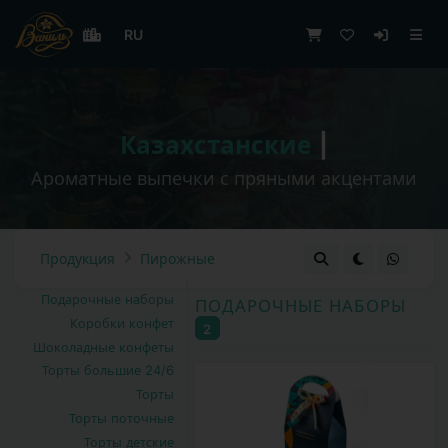
RU
Казахстанские сладости по с
|
Ароматные выпечки с пряными акцентами
Продукция
Пирожные
Подарочные наборы
ПОДАРОЧНЫЕ НАБОРЫ
Коробки конфет
2
Шоколадные конфеты
Торты большие 24/6
Торты
Торты поточные
Торты детские