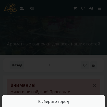
RU
|
Ароматные выпечки для всех наших гостей
Назад
Внимание!
Ничего не найдено! Проверьте
параметры и повторите
поиск
!
Выберите город