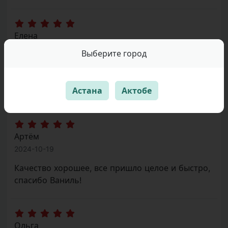
Елена
2024-10-19
Выберите город
Упаковка на высшем уровне. Качество
отличное, всё соответствует заявленному.
Астана
Актобе
Рекомендую!
Артём
2024-10-19
Качество хорошее, все пришло целое и быстро,
спасибо Ваниль!
Ольга