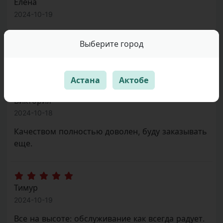
Елена
2024-10-19
Упаковка на высшем уровне. Качество
Выберите город
отличное, всё соответствует заявленному.
Рекомендую!
Астана
Актобе
Виктория
2024-10-18
Качеством полностью доволен, буду заказывать
еще.
Тимур
2024-10-19
Все на высоте: обслуживание как всегда радует.