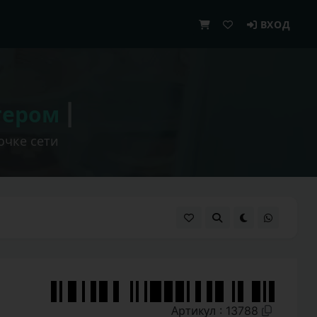
ВХОД
тером
|
очке сети
Артикул : 13788