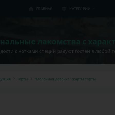
ГЛАВНАЯ
КАТЕГОРИИ
нальные лакомства с харак
дости с нотками специй радуют гостей в любой т
укция
Торты
"Молочная девочка" жарты торты