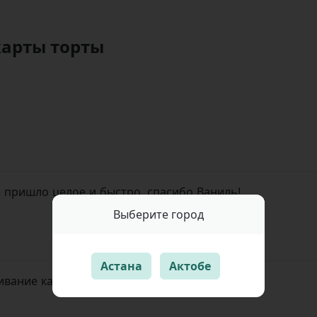
жарты торты
е пришло целое и быстро, спасибо Ваниль!
Выберите город
Астана
Актобе
ивание как всегда радует. Спасибо за сервис!