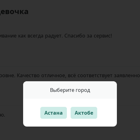
девочка
ивание как всегда радует. Спасибо за сервис!
овне. Качество отличное, всё соответствует заявленн
Выберите город
Астана
Актобе
ю.