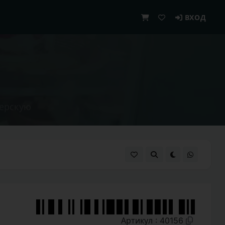
ВХОД
терскую
Артикул : 40156