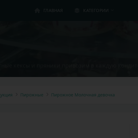
ГЛАВНАЯ
КАТЕГОРИИ
д
|
ные кексы и пряники привозим в каждую конди
укция
Пирожные
Пирожное Молочная девочка