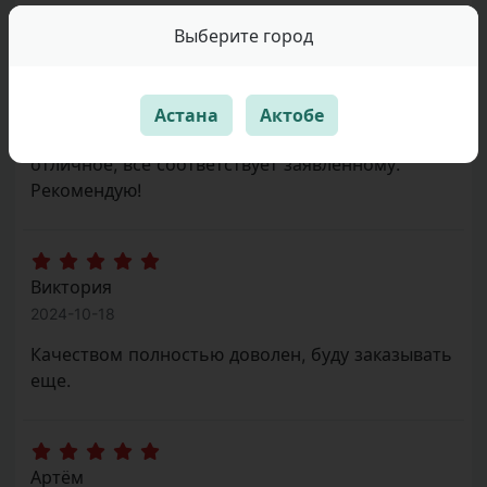
Выберите город
Елена
2024-10-19
Астана
Актобе
Упаковка на высшем уровне. Качество
отличное, всё соответствует заявленному.
Рекомендую!
Виктория
2024-10-18
Качеством полностью доволен, буду заказывать
еще.
Артём