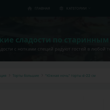
ГЛАВНАЯ
КАТЕГОРИИ
ские сладости по старинным
дости с нотками специй радуют гостей в любой т
кция
Торты большие
"Южная ночь" торты d-22 см