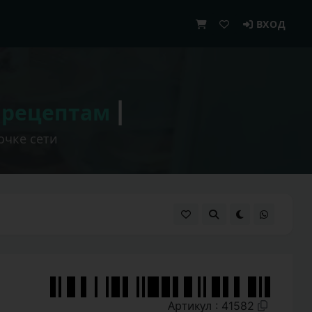
ВХОД
 рецептам
|
очке сети
Артикул : 41582