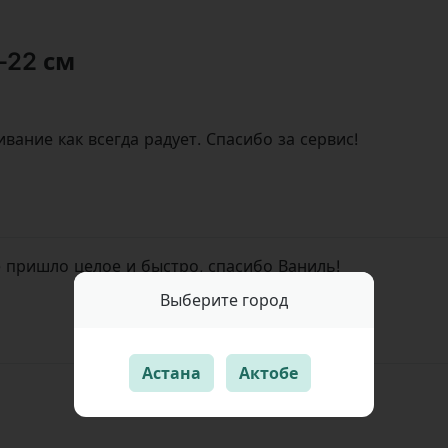
-22 см
ивание как всегда радует. Спасибо за сервис!
е пришло целое и быстро, спасибо Ваниль!
Выберите город
Астана
Актобе