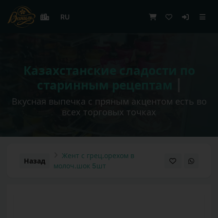
RU
|
Пряное печенье и свежая выпечка во всех
уголках сети
Жент с грец.орехом в
Назад
молоч.шок 5шт