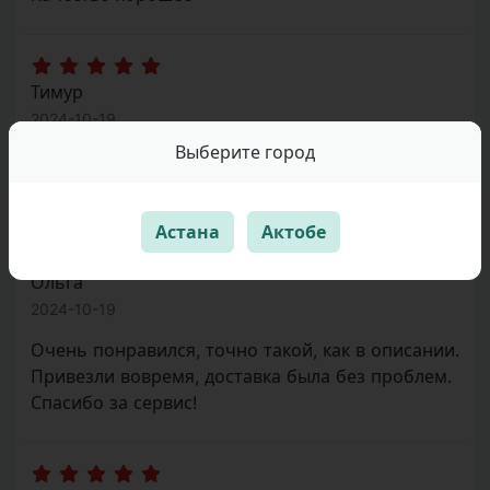
Тимур
2024-10-19
Все на высоте: обслуживание как всегда радует.
Выберите город
Спасибо за сервис!
Астана
Актобе
Ольга
2024-10-19
Очень понравился, точно такой, как в описании.
Привезли вовремя, доставка была без проблем.
Спасибо за сервис!
Виктория