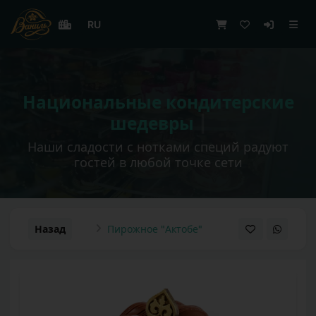
RU
|
Вкусная выпечка с пряным акцентом есть во
всех торговых точках
Назад
Пирожное "Актобе"