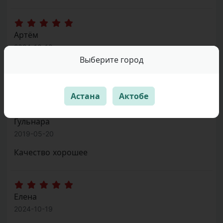
Артём
2024-10-19
Качество хорошее, все пришло целое и быстро,
Выберите город
спасибо Ваниль!
Астана
Актобе
Гульнара
2019-05-20
Качество хорошее
Елена
2024-10-19
Упаковка на высшем уровне. Качество